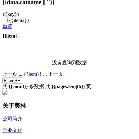
{{data.catname || ''}}
{{key}}
{{item2}}
重置
{{item}}
没有查询到数据
上一页
...
{{item}}
...
下一页
共
{{count}}
条数据
共
{{pages.length}}
页
关于美林
公司简介
企业文化